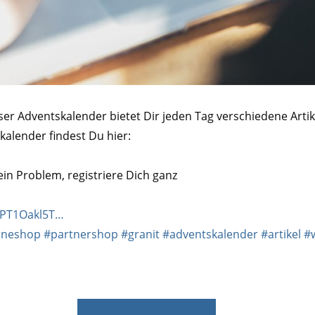
nser Adventskalender bietet Dir jeden Tag verschiedene Arti
alender findest Du hier:
n Problem, registriere Dich ganz
3PT1Oakl5T…
ineshop
#partnershop
#granit
#adventskalender
#artikel
#