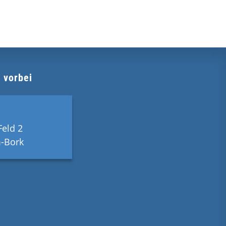
 vorbei
Feld 2
-Bork