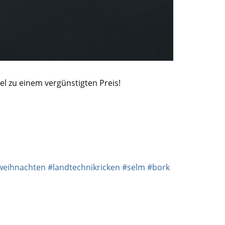
kel zu einem vergünstigten Preis!
weihnachten
#landtechnikricken
#selm
#bork