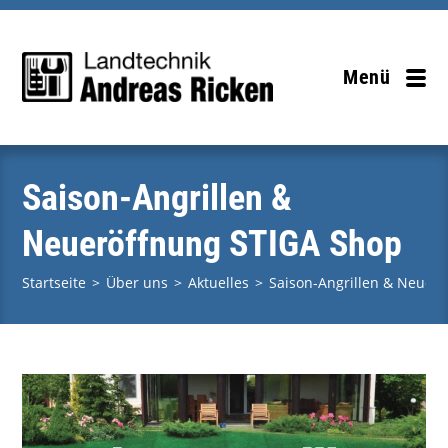
Zum
Inhalt
springen
Menü
Saison-Angrillen &
Neueröffnung STIGA Shop
Startseite
>
Über uns
>
Aktuelles
>
Saison-Angrillen & Neuer