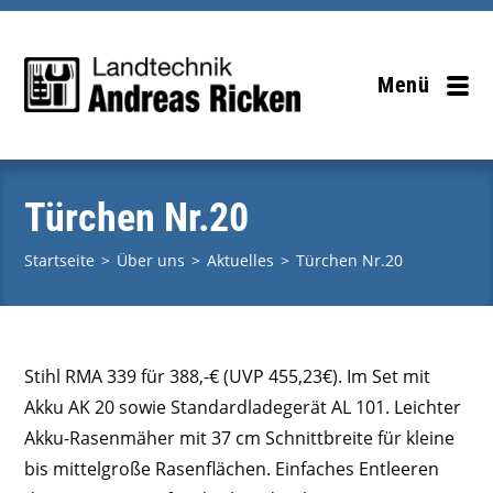
Zum
Inhalt
springen
Menü
Türchen Nr.20
Startseite
>
Über uns
>
Aktuelles
>
Türchen Nr.20
Stihl RMA 339 für 388,-€ (UVP 455,23€). Im Set mit
Akku AK 20 sowie Standardladegerät AL 101.
Leichter
Akku-Rasenmäher mit 37 cm Schnittbreite für kleine
bis mittelgroße Rasenflächen. Einfaches Entleeren