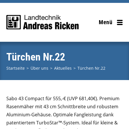
Zum
Inhalt
springen
Menü
Türchen Nr.22
Startseite
>
Über uns
>
Aktuelles
>
Türchen Nr.22
Sabo 43 Compact für 555,-€ (UVP 681,40€).
Premium
Rasenmäher mit 43 cm Schnittbreite und robustem
Aluminium-Gehäuse. Optimale Fangleistung dank
patentiertem TurboStar™-System. Ideal für kleine &