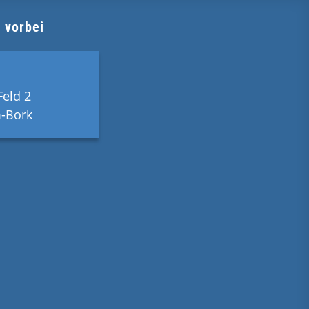
 vorbei
Feld 2
-Bork